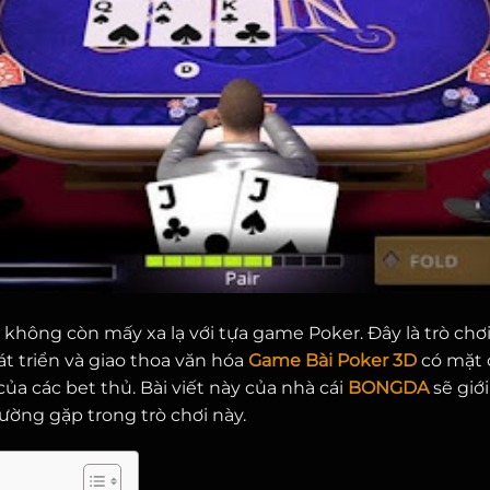
 không còn mấy xa lạ với tựa game Poker. Đây là trò chơ
hát triển và giao thoa văn hóa
Game Bài Poker 3D
có mặt ở
a các bet thủ. Bài viết này của nhà cái
BONGDA
sẽ giớ
hường gặp trong trò chơi này.