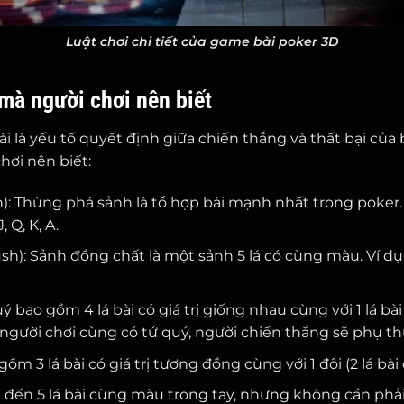
Luật chơi chi tiết của game bài poker 3D
mà người chơi nên biết
i là yếu tố quyết định giữa chiến thắng và thất bại của 
hơi nên biết:
h): Thùng phá sảnh là tổ hợp bài mạnh nhất trong poke
, Q, K, A.
sh): Sảnh đồng chất là một sảnh 5 lá có cùng màu. Ví dụ, 
uý bao gồm 4 lá bài có giá trị giống nhau cùng với 1 lá bà
người chơi cùng có tứ quý, người chiến thắng sẽ phụ thu
gồm 3 lá bài có giá trị tương đồng cùng với 1 đôi (2 lá bài 
 đến 5 lá bài cùng màu trong tay, nhưng không cần phải