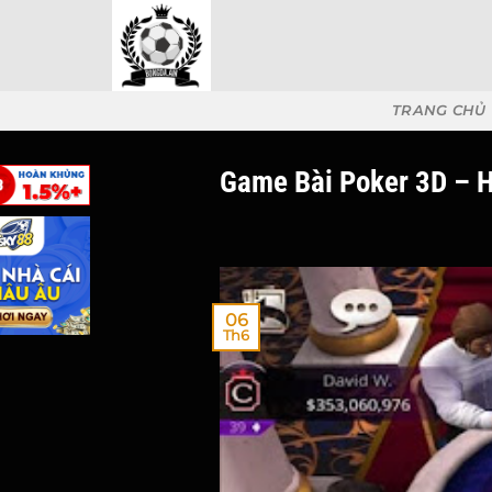
Bỏ
qua
nội
dung
TRANG CHỦ
Game Bài Poker 3D – 
06
Th6