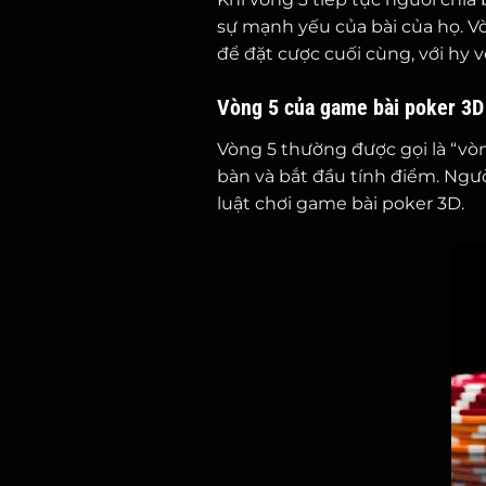
sự mạnh yếu của bài của họ. Vòn
để đặt cược cuối cùng, với hy v
Vòng 5 của game bài poker 3D
Vòng 5 thường được gọi là “vòng
bàn và bắt đầu tính điểm. Ngườ
luật chơi game bài poker 3D.