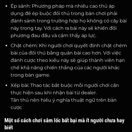
Ép sảnh: Phương pháp mà nhiều cao thủ áp
dụng để ép buộc đối thủ trong bàn chơi phải
đánh sảnh trong trường hợp họ không có cây bài
này trong tay. Với cách ra bài này sẽ khiến đối
phương đau đầu và cảm thấy áp lực.
Chặt chém: Khi người chơi quyết định chặt chém
bài của đối thủ bằng quân bài cao hơn. Với việc
đánh cược theo kiểu này sẽ giúp thành viên hạn
chế khả năng chiến thắng của các người khác
trong bàn game.
Xếp bài: Thao tác bắt buộc mỗi người chơi cần
thực hiện sau khi nhận bài từ dealer.
Tân thủ nên hiểu ý nghĩa thuật ngữ trên bàn
cược
Một số cách chơi sâm lốc bất bại mà ít người chưa hay
biết