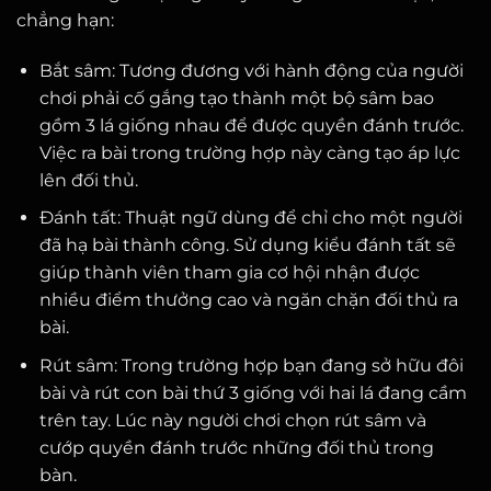
chẳng hạn:
Bắt sâm: Tương đương với hành động của người
chơi phải cố gắng tạo thành một bộ sâm bao
gồm 3 lá giống nhau để được quyền đánh trước.
Việc ra bài trong trường hợp này càng tạo áp lực
lên đối thủ.
Đánh tất: Thuật ngữ dùng để chỉ cho một người
đã hạ bài thành công. Sử dụng kiểu đánh tất sẽ
giúp thành viên tham gia cơ hội nhận được
nhiều điểm thưởng cao và ngăn chặn đối thủ ra
bài.
Rút sâm: Trong trường hợp bạn đang sở hữu đôi
bài và rút con bài thứ 3 giống với hai lá đang cầm
trên tay. Lúc này người chơi chọn rút sâm và
cướp quyền đánh trước những đối thủ trong
bàn.