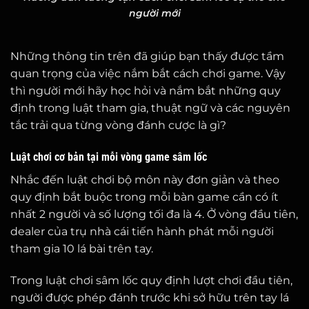
người mới
Những thông tin trên đã giúp bạn thấy được tầm
quan trọng của việc nắm bắt cách chơi game. Vậy
thì người mới hãy học hỏi và nắm bắt những quy
định trong luật tham gia, thuật ngữ và các nguyên
tắc trải qua từng vòng đánh cược là gì?
Luật chơi cơ bản tại mỗi vòng game sâm lốc
Nhắc đến luật chơi bộ môn này đơn giản và theo
quy định bắt buộc trong mỗi bàn game cần có ít
nhất 2 người và số lượng tối đa là 4. Ở vòng đầu tiên,
dealer của trụ nhà cái tiến hành phát mỗi người
tham gia 10 lá bài trên tay.
Trong luật chơi sâm lốc quy định lượt chơi đầu tiên,
người được phép đánh trước khi sở hữu trên tay lá