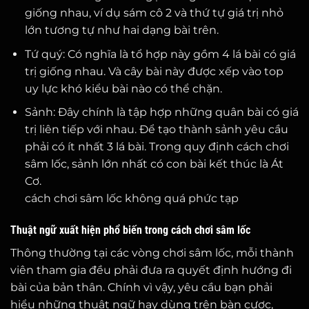
giống nhau, ví dụ sám cô 2 và thứ tự giá trị nhỏ
lớn tương tự như hai dạng bài trên.
Tứ quý: Có nghĩa là tổ hợp này gồm 4 lá bài có giá
trị giống nhau. Và cây bài này được xếp vào top
uy lực khó kiểu bài nào có thể chặn.
Sảnh: Đây chính là tập hợp những quân bài có giá
trị liên tiếp với nhau. Để tạo thành sảnh yêu cầu
phải có ít nhất 3 lá bài. Trong quy định cách chơi
sâm lốc, sảnh lớn nhất có con bài kết thúc là Át
Cơ.
cách chơi sâm lốc không quá phức tạp
Thuật ngữ xuất hiện phổ biến trong cách chơi sâm lốc
Thông thường tại các vòng chơi sâm lốc, mỗi thành
viên tham gia đều phải đưa ra quyết định hướng đi
bài của bản thân. Chính vì vậy, yêu cầu bạn phải
hiểu những thuật ngữ hay dùng trên bàn cược,