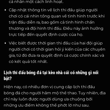
cá nhân một cách linh hoạt.
Cập nhật thông tin về lịch thi đấu giúp người
chơi có cái nhìn tổng quan về tình hình trước khi
trận đấu diễn ra, bao gồm cả tình hình chấn
thương và đội hình thi đấu. Điều này ảnh hưởng
trực tiếp đến quyết định cược của họ.
Việc biết được thời gian thi đấu của hai đội giúp
người chơi có thời gian hỏi ý kiến của các chuyên
gia, từ đó đưa ra quyết định cá cược chính xác và
có kết quả tốt nhất.
Lịch thi đấu bóng đá tại kèo nhà cái có những gì nổi
bật?
Hiện nay, có nhiều đơn vị cung cấp lịch thi đấu
bóng đá cho người hâm mộ thể thao. Tuy nhiên, địa
chỉ này luôn được người dùng ưa chuộng bởi
những ưu điểm không thể phớt lờ như sau.