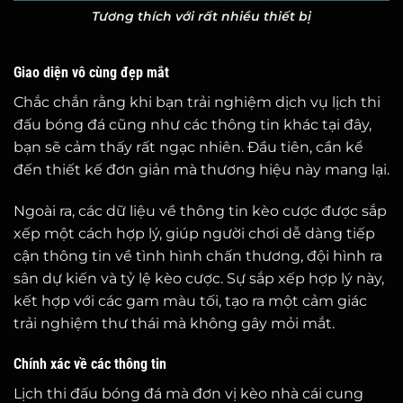
Tương thích với rất nhiều thiết bị
Giao diện vô cùng đẹp mắt
Chắc chắn rằng khi bạn trải nghiệm dịch vụ lịch thi
đấu bóng đá cũng như các thông tin khác tại đây,
bạn sẽ cảm thấy rất ngạc nhiên. Đầu tiên, cần kể
đến thiết kế đơn giản mà thương hiệu này mang lại.
Ngoài ra, các dữ liệu về thông tin kèo cược được sắp
xếp một cách hợp lý, giúp người chơi dễ dàng tiếp
cận thông tin về tình hình chấn thương, đội hình ra
sân dự kiến và tỷ lệ kèo cược. Sự sắp xếp hợp lý này,
kết hợp với các gam màu tối, tạo ra một cảm giác
trải nghiệm thư thái mà không gây mỏi mắt.
Chính xác về các thông tin
Lịch thi đấu bóng đá mà đơn vị kèo nhà cái cung