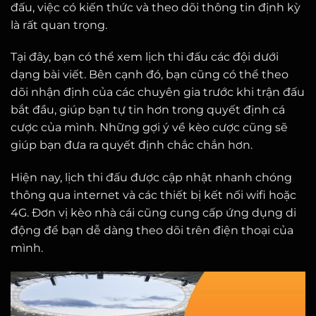
đấu, việc có kiến thức và theo dõi thông tin định kỳ
là rất quan trọng.
Tại đây, bạn có thể xem lịch thi đấu các đội dưới
dạng bài viết. Bên cạnh đó, bạn cũng có thể theo
dõi nhận định của các chuyên gia trước khi trận đấu
bắt đầu, giúp bạn tự tin hơn trong quyết định cá
cược của mình. Những gợi ý về kèo cược cũng sẽ
giúp bạn đưa ra quyết định chắc chắn hơn.
Hiện nay, lịch thi đấu được cập nhật nhanh chóng
thông qua internet và các thiết bị kết nối wifi hoặc
4G. Đơn vị kèo nhà cái cũng cung cấp ứng dụng di
động để bạn dễ dàng theo dõi trên điện thoại của
mình.