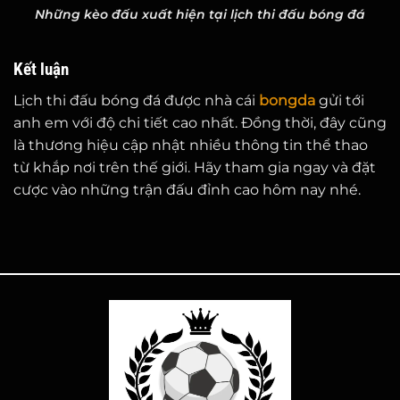
Những kèo đấu xuất hiện tại lịch thi đấu bóng đá
Kết luận
Lịch thi đấu bóng đá được nhà cái
bongda
gửi tới
anh em với độ chi tiết cao nhất. Đồng thời, đây cũng
là thương hiệu cập nhật nhiều thông tin thể thao
từ khắp nơi trên thế giới. Hãy tham gia ngay và đặt
cược vào những trận đấu đỉnh cao hôm nay nhé.