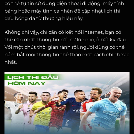
có thể tự tin sử dụng điện thoại di động, máy tính
bảng hoặc máy tính cá nhân để cập nhật lịch thi
đấu bóng đá từ thương hiệu này.
Không chỉ vậy, chỉ cần có kết nối internet, bạn có
thể cập nhật thông tin bất cứ lúc nào, ở bất kỳ đâu.
Với một chút thời gian rảnh rỗi, người dùng có thể
nắm bắt mọi thông tin thể thao một cách chính xác
nhất.