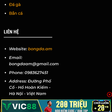
Đá gà
Bắn cá
LIÊN HỆ
Website
:
bongda.am
Email
:
bongdaam@gmail.com
Phone
: 0983627451
Address
: Đường Phố
Cổ - Hồ Hoàn Kiếm -
Hà Nội - Việt Nam
Map: Xem chỉ đường