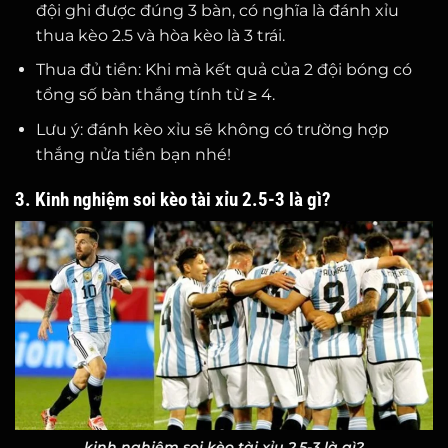
đội ghi được đúng 3 bàn, có nghĩa là đánh xỉu
thua kèo 2.5 và hòa kèo là 3 trái.
Thua đủ tiền: Khi mà kết quả của 2 đội bóng có
tổng số bàn thắng tính từ ≥ 4.
Lưu ý: đánh kèo xỉu sẽ không có trường hợp
thắng nửa tiền bạn nhé!
3. Kinh nghiệm soi kèo tài xỉu 2.5-3 là gì?
kinh nghiệm soi kèo tài xỉu 2.5-3 là gì?