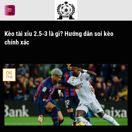
Bỏ
qua
nội
dung
Kèo tài xỉu 2.5-3 là gì? Hướng dẫn soi kèo
chính xác
06
Th6