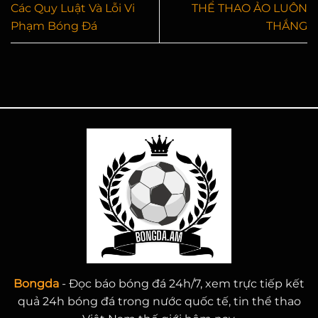
Các Quy Luật Và Lỗi Vi
THỂ THAO ẢO LUÔN
Phạm Bóng Đá
THẮNG
Bongda
- Đọc báo bóng đá 24h/7, xem trực tiếp kết
quả 24h bóng đá trong nước quốc tế, tin thể thao