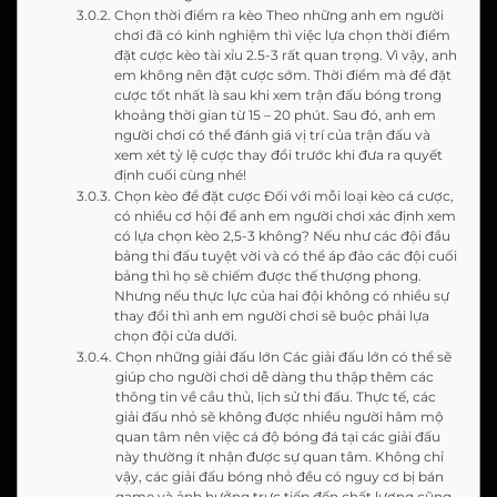
Chọn thời điểm ra kèo Theo những anh em người
chơi đã có kinh nghiệm thì việc lựa chọn thời điểm
đặt cược kèo tài xỉu 2.5-3 rất quan trọng. Vì vậy, anh
em không nên đặt cược sớm. Thời điểm mà để đặt
cược tốt nhất là sau khi xem trận đấu bóng trong
khoảng thời gian từ 15 – 20 phút. Sau đó, anh em
người chơi có thể đánh giá vị trí của trận đấu và
xem xét tỷ lệ cược thay đổi trước khi đưa ra quyết
định cuối cùng nhé!
Chọn kèo để đặt cược Đối với mỗi loại kèo cá cược,
có nhiều cơ hội để anh em người chơi xác định xem
có lựa chọn kèo 2,5-3 không? Nếu như các đội đầu
bảng thi đấu tuyệt vời và có thể áp đảo các đội cuối
bảng thì họ sẽ chiếm được thế thượng phong.
Nhưng nếu thực lực của hai đội không có nhiều sự
thay đổi thì anh em người chơi sẽ buộc phải lựa
chọn đội cửa dưới.
Chọn những giải đấu lớn Các giải đấu lớn có thể sẽ
giúp cho người chơi dễ dàng thu thập thêm các
thông tin về cầu thủ, lịch sử thi đấu. Thực tế, các
giải đấu nhỏ sẽ không được nhiều người hâm mộ
quan tâm nên việc cá độ bóng đá tại các giải đấu
này thường ít nhận được sự quan tâm. Không chỉ
vậy, các giải đấu bóng nhỏ đều có nguy cơ bị bán
game và ảnh hưởng trực tiếp đến chất lượng cũng