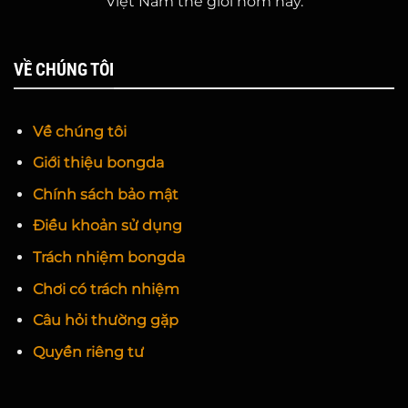
Việt Nam thế giới hôm nay.
VỀ CHÚNG TÔI
Về chúng tôi
Giới thiệu bongda
Chính sách bảo mật
Điều khoản sử dụng
Trách nhiệm bongda
Chơi có trách nhiệm
Câu hỏi thường gặp
Quyền riêng tư