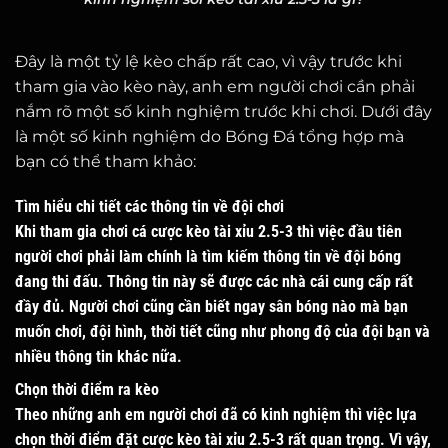
Đây là một tỷ lệ kèo chấp rất cao, vì vậy trước khi
tham gia vào kèo này, anh em người chơi cần phải
nắm rõ một số kinh nghiệm trước khi chơi. Dưới đây
là một số kinh nghiệm do Bóng Đá tổng hợp mà
bạn có thể tham khảo:
Tìm hiểu chi tiết các thông tin về đội chơi
Khi tham gia chơi cá cược kèo tài xỉu 2.5-3 thì việc đầu tiên
người chơi phải làm chính là tìm kiếm thông tin về đội bóng
đang thi đấu. Thông tin này sẽ được các nhà cái cung cấp rất
đầy đủ. Người chơi cũng cần biết ngay sân bóng nào mà bạn
muốn chơi, đội hình, thời tiết cũng như phong độ của đội bạn và
nhiều thông tin khác nữa.
Chọn thời điểm ra kèo
Theo những anh em người chơi đã có kinh nghiệm thì việc lựa
chọn thời điểm đặt cược kèo tài xỉu 2.5-3 rất quan trọng. Vì vậy,