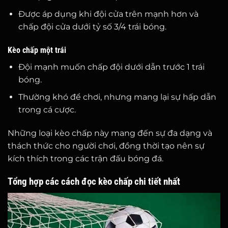
Được áp dụng khi đội cửa trên mạnh hơn và
chấp đội cửa dưới tỷ số 3/4 trái bóng.
Kèo chấp một trái
Đội mạnh muốn chấp đội dưới dẫn trước 1 trái
bóng.
Thường khó để chơi, nhưng mang lại sự hấp dẫn
trong cá cược.
Những loại kèo chấp này mang đến sự đa dạng và
thách thức cho người chơi, đồng thời tạo nên sự
kích thích trong các trận đấu bóng đá.
Tổng hợp các cách đọc kèo chấp chi tiết nhất