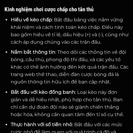
Kinh nghiệm chơi cược chấp cho tân thủ
Hiểu về kèo chấp
: Bắt đầu bằng việc nắm vững
khái niệm và cách tính toán kèo chấp. Điều này
bao gồm hiểu về tỉ lệ, dấu hiệu (+) và (-), cũng như
cách áp dụng chúng vào các trận đấu.
Nắm bắt thông tin
: Theo dõi các thông tin về đội
bóng, cầu thủ, phong độ thi đấu, và các yếu tố
khác có thể ảnh hưởng đến kết quả trận đấu. Các
trang web thể thao, diễn đàn cược bóng đá là
nguồn thông tin hữu ích để bạn cập nhật.
Bắt đầu với kèo đồng banh
: Loại kèo này đơn
giản và dễ hiểu nhất, phù hợp cho tân thủ. Bạn
chỉ cần dự đoán đội nào sẽ giành chiến thắng
hoặc hòa, không cần quan tâm đến tỉ số cụ thể.
Thực hành với số tiền nhỏ
: Bắt đầu với các mức
cược nhỏ để làm quen với quá trình cá độ và