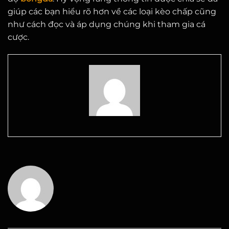
giúp các bạn hiểu rõ hơn về các loại kèo chấp cũng
như cách đọc và áp dụng chúng khi tham gia cá
cược.