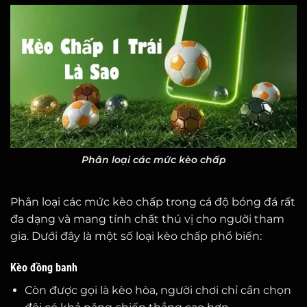
Phân loại các mức kèo chấp
Phân loại các mức kèo chấp trong cá độ bóng đá rất
đa dạng và mang tính chất thú vị cho người tham
gia. Dưới đây là một số loại kèo chấp phổ biến:
Kèo đồng banh
Còn được gọi là kèo hòa, người chơi chỉ cần chọn