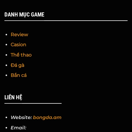
DANH MỤC GAME
Review
Casion
Thể thao
Đá gà
Bắn cá
LIÊN HỆ
Website
:
bongda.am
Email
: