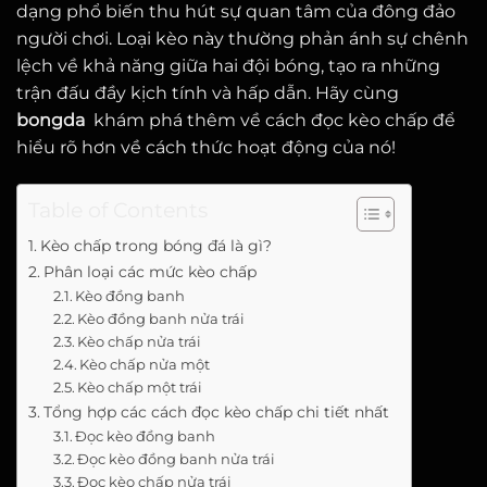
dạng phổ biến thu hút sự quan tâm của đông đảo
người chơi. Loại kèo này thường phản ánh sự chênh
lệch về khả năng giữa hai đội bóng, tạo ra những
trận đấu đầy kịch tính và hấp dẫn. Hãy cùng
bongda
khám phá thêm về cách đọc kèo chấp để
hiểu rõ hơn về cách thức hoạt động của nó!
Table of Contents
Kèo chấp trong bóng đá là gì?
Phân loại các mức kèo chấp
Kèo đồng banh
Kèo đồng banh nửa trái
Kèo chấp nửa trái
Kèo chấp nửa một
Kèo chấp một trái
Tổng hợp các cách đọc kèo chấp chi tiết nhất
Đọc kèo đồng banh
Đọc kèo đồng banh nửa trái
Đọc kèo chấp nửa trái