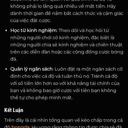
không phải lo lắng quá nhiều về mất tiền. Hãy
dành thời gian để nắm bắt cách thức và cảm giác
của việc đặt cược.
Học từ kinh nghiệm
: Theo dõi và học hỏi từ
những người chơi có kinh nghiệm, đặc biệt là
những người chia sẻ kinh nghiệm và chiến thuật
trên các diễn đàn hoặc các cộng đồng cược bóng
đá.
Quản lý ngân sách
: Luôn đặt ra một ngân sách cố
định cho việc cá độ và tuân thủ nó. Tránh cá độ
với số tiền lớn hơn so với khả năng tài chính của
bạn và không bao giờ cược với tiền bạn không
thể tự cho phép mình mất.
Kết Luận
Trên đây là cái nhìn tổng quan về kèo chấp trong cá
độ
bongda
. Hy vọng rằng thông tin được chia sẻ đã