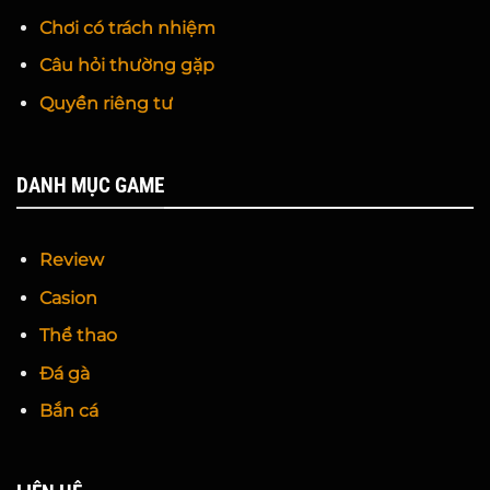
Chơi có trách nhiệm
Câu hỏi thường gặp
Quyền riêng tư
DANH MỤC GAME
Review
Casion
Thể thao
Đá gà
Bắn cá