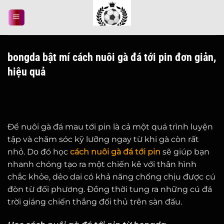
Bỏ
qua
nội
dung
bongda bật mí cách nuôi gà đá tới pin đơn giản,
hiệu quả
Để nuôi gà đá mau tới pin là cả một quá trình luyện
tập và chăm sóc kỹ lưỡng ngay từ khi gà còn rất
nhỏ. Do đó học
cách nuôi gà đá tới pin
sẽ giúp bạn
nhanh chóng tạo ra một chiến kê với thân hình
chắc khỏe, dẻo dai có khả năng chống chịu được cú
đòn từ đối phương. Đồng thời tung ra những cú đá
trời giáng chiến thắng đối thủ trên sàn đấu.