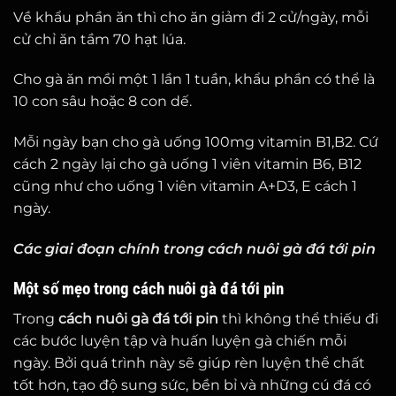
Về khẩu phần ăn thì cho ăn giảm đi 2 cử/ngày, mỗi
cử chỉ ăn tầm 70 hạt lúa.
Cho gà ăn mồi một 1 lần 1 tuần, khẩu phần có thể là
10 con sâu hoặc 8 con dế.
Mỗi ngày bạn cho gà uống 100mg vitamin B1,B2. Cứ
cách 2 ngày lại cho gà uống 1 viên vitamin B6, B12
cũng như cho uống 1 viên vitamin A+D3, E cách 1
ngày.
Các giai đoạn chính trong cách nuôi gà đá tới pin
Một số mẹo trong cách nuôi gà đá tới pin
Trong
cách nuôi gà đá tới pin
thì không thể thiếu đi
các bước luyện tập và huấn luyện gà chiến mỗi
ngày. Bởi quá trình này sẽ giúp rèn luyện thể chất
tốt hơn, tạo độ sung sức, bền bỉ và những cú đá có