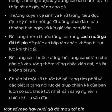
đông. Chuồng được xây dựng cao ráo tránh bị ẩm
thấp rất dễ gây bệnh cho gà.
Thường xuyên vệ sinh và khử trùng, tiêu độc
định kỳ ở nơi nhốt gà. Chuồng phải đảm bảo
thoáng ban ngày và kín gió vào ban đêm.
Bổ sung thêm thuốc tăng cơ trong
cách nuôi gà
đá tới pin
để giúp cơ bắp rắn chắc, không bị tụt
lực khi thi đấu.
Bổ sung các thuốc xương, bổ sung canxi làm cho
gân gà và xương thêm vững chắc, dẻo dai, đá lâu
không bị run.
Chuẩn bị một số thuốc bổ nội tạng tim phổi và
đặc biệt là tăng nội lực để giúp chiến kê của bạn
luôn có sức khoẻ tốt nhất, sẵn sàng nghênh
chiến khi ra sân đấu.
Một số mẹo hay nuôi gà đá mau tới pin