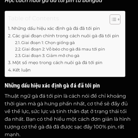
Học cách nuôi gà đá tới pin từ bongda
Table of Contents
Những dấu hiệu xác định gà đá đã tới pin
Các giai đoạn chính trong cách nuôi gà đá tới pin
Giai đoạn 1: Chọn giống gà
Giai đoạn 2: Vỗ béo cho gà đá mau tới pin
Giai đoạn 3: Giảm mỡ cho gà
Một số mẹo trong cách nuôi gà đá tới pin
Kết luận
Những dấu hiệu xác định gà đá đã tới pin
Thuật ngữ gà đá tới pin là cách nói để chỉ khoảng
thời gian mà gà hưng phấn nhất, cơ thể sẽ đầy đủ
về thể lực, sức lực và tinh thần đạt ở trạng thái tối
đa nhất. Bạn có thể hiểu một cách đơn giản là hình
tượng cơ thể gà đá đã được sạc đầy 100% pin, rất
mạnh.