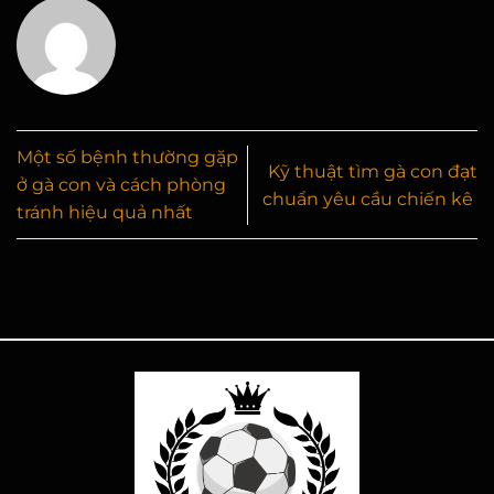
Một số bệnh thường gặp
Kỹ thuật tìm gà con đạt
ở gà con và cách phòng
chuẩn yêu cầu chiến kê
tránh hiệu quả nhất