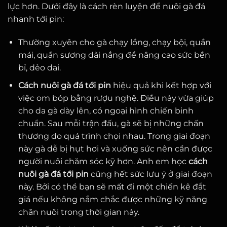
lực hơn. Dưới đây là cách rèn luyện để nuôi gà đá
nhanh tới pin:
Thường xuyên cho gà chạy lồng, chạy bội, quần
mái, quần sương dãi nắng để nâng cao sức bền
bỉ, dẻo dai.
Cách nuôi gà đá tới pin
hiệu quả khi kết hợp với
việc om bóp bằng rượu nghệ. Điều này vừa giúp
cho da gà dày lên, có ngoại hình chiến binh
chuẩn. Sau mỗi trận đấu, gà sẽ bị những chấn
thương do quá trình chọi nhau. Trong giai đoạn
này gà dễ bị hụt hơi và xuống sức nên cần được
người nuôi chăm sóc kỹ hơn. Anh em học
cách
nuôi gà đá tới pin
cũng hết sức lưu ý ở giai đoạn
này. Bởi có thể bạn sẽ mất đi một chiến kê đắt
giá nếu không nắm chắc được những kỹ năng
chăn nuôi trong thời gian này.