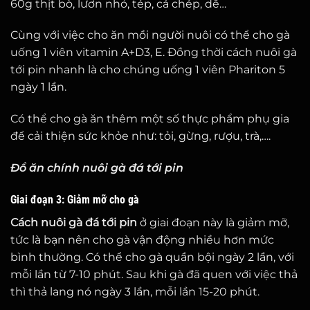
60g thịt bò, lươn nhỏ, tép, cá chép, dế…
Cùng với việc cho ăn mồi người nuôi có thể cho gà
uống 1 viên vitamin A+D3, E. Đồng thời cách nuôi gà
tới pin nhanh là cho chúng uống 1 viên Phariton 5
ngày 1 lần.
Có thể cho gà ăn thêm một số thực phẩm phụ gia
để cải thiện sức khỏe như: tỏi, gừng, rượu, trà,….
Đồ ăn chính nuôi gà đá tới pin
Giai đoạn 3: Giảm mỡ cho gà
Cách nuôi gà đá tới pin
ở giai đoạn này là giảm mỡ,
tức là bạn nên cho gà vận động nhiều hơn mức
bình thường. Có thể cho gà quần bội ngày 2 lần, với
mỗi lần từ 7-10 phút. Sau khi gà đã quen với việc thả
thì thả lang nó ngày 3 lần, mỗi lần 15-20 phút.