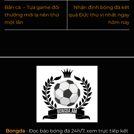
Bắn cá – Tựa game đổi
Nhận định bóng đá kết
thưởng mới lạ nên thử
quả Đức thú vị nhất ngay
một lần
hôm nay
Bongda
- Đọc báo bóng đá 24h/7, xem trực tiếp kết