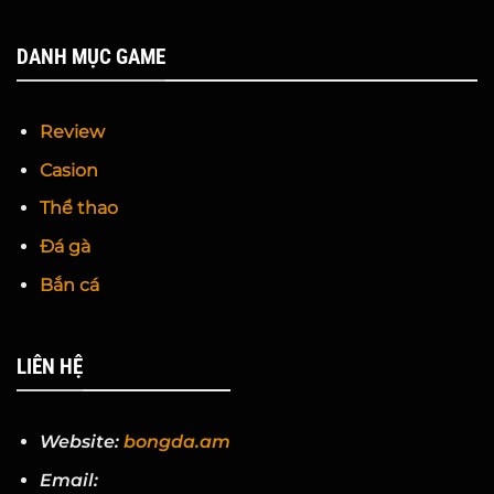
DANH MỤC GAME
Review
Casion
Thể thao
Đá gà
Bắn cá
LIÊN HỆ
Website
:
bongda.am
Email
: