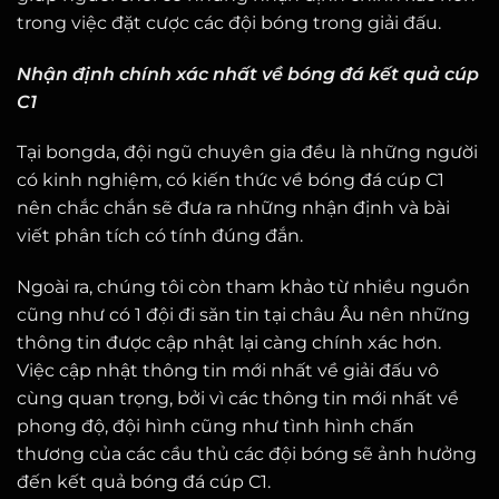
trong việc đặt cược các đội bóng trong giải đấu.
Nhận định chính xác nhất về bóng đá kết quả cúp
C1
Tại bongda, đội ngũ chuyên gia đều là những người
có kinh nghiệm, có kiến thức về bóng đá cúp C1
nên chắc chắn sẽ đưa ra những nhận định và bài
viết phân tích có tính đúng đắn.
Ngoài ra, chúng tôi còn tham khảo từ nhiều nguồn
cũng như có 1 đội đi săn tin tại châu Âu nên những
thông tin được cập nhật lại càng chính xác hơn.
Việc cập nhật thông tin mới nhất về giải đấu vô
cùng quan trọng, bởi vì các thông tin mới nhất về
phong độ, đội hình cũng như tình hình chấn
thương của các cầu thủ các đội bóng sẽ ảnh hưởng
đến kết quả bóng đá cúp C1.