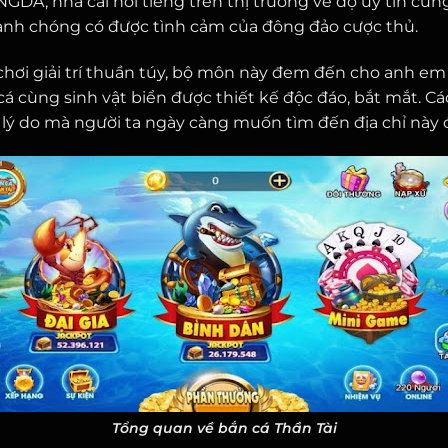
GDA, nhà cái nổi tiếng trên thị trường về độ uy tín cũn
nh chóng có được tình cảm của đông đảo cược thủ.
chơi giải trí thuần túy, bộ môn này đem đến cho anh em 
 cá cùng sinh vật biển được thiết kế độc đáo, bắt mắt. C
lý do mà người ta ngày càng muốn tìm đến địa chỉ này đ
Tổng quan về bắn cá Thần Tài