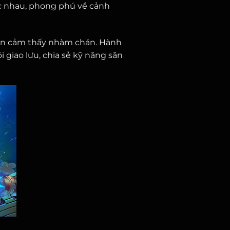
c nhau, phong phú về cảnh
bạn cảm thấy nhàm chán. Hành
ội giao lưu, chia sẻ kỹ năng săn