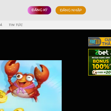
ĐĂNG KÝ
ĐĂNG NHẬP
Á
TIN TỨC