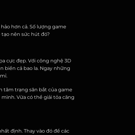
hảo hơn cả. Số lượng game
 tạo nên sức hút đó?
họa cực đẹp. Với công nghệ 3D
n biển cả bao la. Ngay những
mỉ.
ch tâm trạng săn bắt của game
mình. Vừa có thể giải tỏa căng
hất định. Thay vào đó để các