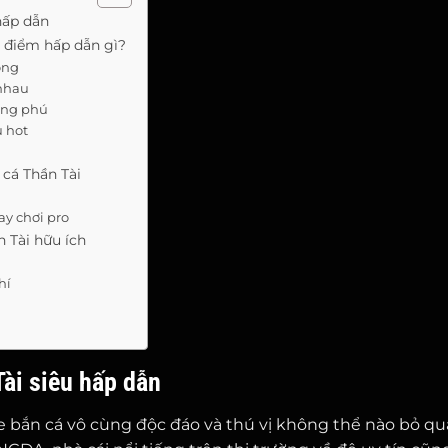
hấp dẫn
 điểm hấp dẫn gì?
ộng
 nhau
ong phú
u hot
 cá Thần Tài
ay chơi pro
 Tài hữu ích
hí
Tài siêu hấp dẫn
 bắn cá vô cùng độc đáo và thú vị không thể nào bỏ qua