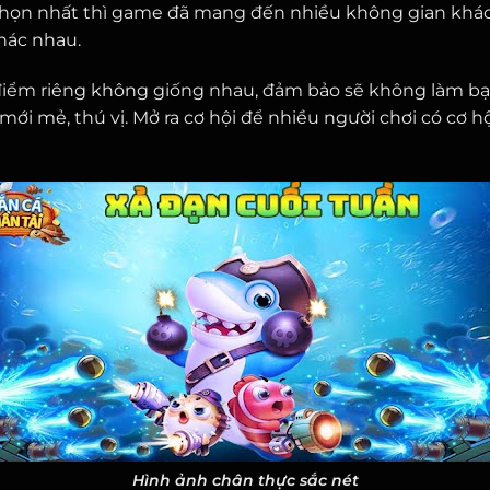
a chọn nhất thì game đã mang đến nhiều không gian khá
hác nhau.
 điểm riêng không giống nhau, đảm bảo sẽ không làm 
ự mới mẻ, thú vị. Mở ra cơ hội để nhiều người chơi có cơ h
Hình ảnh chân thực sắc nét