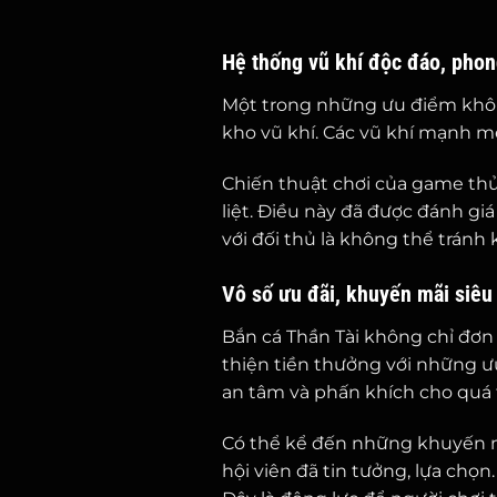
Hệ thống vũ khí độc đáo, pho
Một trong những ưu điểm khôn
kho vũ khí. Các vũ khí mạnh m
Chiến thuật chơi của game thủ 
liệt. Điều này đã được đánh giá
với đối thủ là không thể tránh 
Vô số ưu đãi, khuyến mãi siêu
Bắn cá Thần Tài không chỉ đơn
thiện tiền thưởng với những ư
an tâm và phấn khích cho quá 
Có thể kể đến những khuyến mã
hội viên đã tin tưởng, lựa chọ