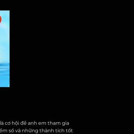
là cơ hội để anh em tham gia
điểm số và những thành tích tốt