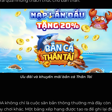
trải qua những thách thức cho bản thân.
Ưu đãi và khuyến mãi bắn cá Thần Tài
A không chỉ là cuộc săn bắn thông thường mà đây còn 
ay chơi khác. Một bảng xếp hạng được tạo ra để ghi lại 