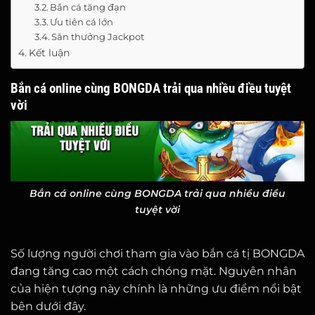
Bắn cá tăng đạn
Ưu tiên cá lớn
Săn thưởng Jackpot
Kết luận
Bắn cá online cùng BONGDA trải qua nhiều điều tuyệt
vời
Bắn cá online cùng BONGDA trải qua nhiều điều
tuyệt vời
Số lượng người chơi tham gia vào bắn cá tị BONGDA
đang tăng cao một cách chóng mặt. Nguyên nhân
của hiện tượng này chính là những ưu điểm nổi bật
bên dưới đây.