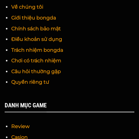
Về chúng tôi
Giới thiệu bongda
Chính sách bảo mật
Điều khoản sử dụng
Trách nhiệm bongda
Chơi có trách nhiệm
Câu hỏi thường gặp
Quyền riêng tư
DANH MỤC GAME
Review
Casion