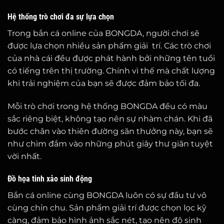
Hệ thống trò chơi đa sự lựa chọn
Trong bắn cá online của BONGDA, người chơi sẽ
được lựa chọn nhiều sản phẩm giải trí. Các trò chơi
của nhà cái đều được phát hành bởi những tên tuổi
có tiếng trên thị trường. Chính vì thế mà chất lượng
khi trải nghiệm của bạn sẽ được đảm bảo tối đa.
Mỗi trò chơi trong hệ thống BONGDA đều có màu
sắc riêng biệt, không tạo nên sự nhàm chán. Khi đã
bước chân vào thiên đường săn thưởng này, bạn sẽ
như chìm đắm vào những phút giây thư giãn tuyệt
vời nhất.
Đồ họa tinh xảo sinh động
Bắn cá online cùng BONGDA luôn có sự đầu tư vô
cùng chỉn chu. Sản phẩm giải trí được chọn lọc kỹ
càng, đảm bảo hình ảnh sắc nét, tạo nên độ sinh