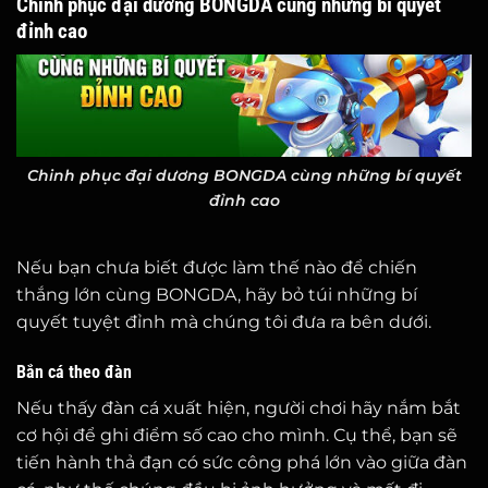
Chinh phục đại dương BONGDA cùng những bí quyết
đỉnh cao
Chinh phục đại dương BONGDA cùng những bí quyết
đỉnh cao
Nếu bạn chưa biết được làm thế nào để chiến
thắng lớn cùng BONGDA, hãy bỏ túi những bí
quyết tuyệt đỉnh mà chúng tôi đưa ra bên dưới.
Bắn cá theo đàn
Nếu thấy đàn cá xuất hiện, người chơi hãy nắm bắt
cơ hội để ghi điểm số cao cho mình. Cụ thể, bạn sẽ
tiến hành thả đạn có sức công phá lớn vào giữa đàn