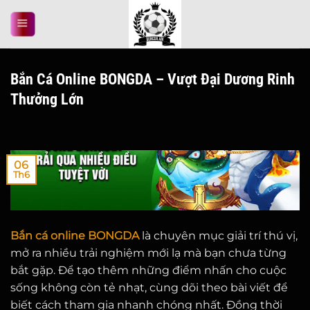
Bỏ
qua
nội
dung
Bắn Cá Online BONGDA – Vượt Đại Dương Rinh
Thưởng Lớn
06
Th6
Bắn cá online BONGDA
là chuyên mục giải trí thú vị,
mở ra nhiều trải nghiệm mới lạ mà bạn chưa từng
bắt gặp. Để tạo thêm những điểm nhấn cho cuộc
sống không còn tẻ nhạt, cùng dõi theo bài viết để
biết cách tham gia nhanh chóng nhất. Đồng thời