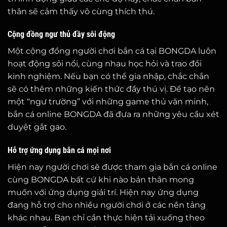
thân sẽ cảm thấy vô cùng thích thú.
Cộng đồng ngư thủ đầy sôi động
Một cộng đồng người chơi bắn cá tại BONGDA luôn
hoạt động sôi nổi, cùng nhau học hỏi và trao đổi
kinh nghiệm. Nếu bạn có thể gia nhập, chắc chắn
sẽ có thêm những kiến thức đầy thú vị. Để tạo nên
một “ngư trường” với những game thủ văn minh,
bắn cá online BONGDA đã đưa ra những yêu cầu xét
duyệt gắt gao.
Hỗ trợ ứng dụng bắn cá mọi nơi
Hiện nay người chơi sẽ được tham gia bắn cá online
cùng BONGDA bất cứ khi nào bản thân mong
muốn với ứng dụng giải trí. Hiện nay ứng dụng
đang hỗ trợ cho nhiều người chơi ở các nền tảng
khác nhau. Bạn chỉ cần thực hiện tải xuống theo