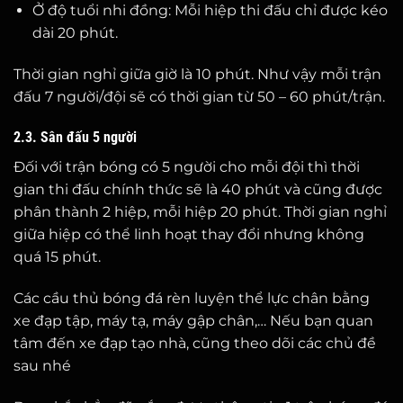
Ở độ tuổi nhi đồng: Mỗi hiệp thi đấu chỉ được kéo
dài 20 phút.
Thời gian nghỉ giữa giờ là 10 phút. Như vậy mỗi trận
đấu 7 người/đội sẽ có thời gian từ 50 – 60 phút/trận.
2.3. Sân đấu 5 người
Đối với trận bóng có 5 người cho mỗi đội thì thời
gian thi đấu chính thức sẽ là 40 phút và cũng được
phân thành 2 hiệp, mỗi hiệp 20 phút. Thời gian nghỉ
giữa hiệp có thể linh hoạt thay đổi nhưng không
quá 15 phút.
Các cầu thủ bóng đá rèn luyện thể lực chân bằng
xe đạp tập, máy tạ, máy gập chân,… Nếu bạn quan
tâm đến xe đạp tạo nhà, cũng theo dõi các chủ đề
sau nhé