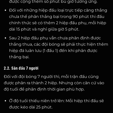
được cộng thêm số phút bù giờ tương ứng.
Đối với những hiệp đấu loại trực tiếp căng thẳng
chưa thể phân thắng bại trong 90 phút thi đấu
chính thức sẽ có thêm 2 hiệp đấu phụ, mỗi hiệp
dài 15 phút và nghỉ giữa giờ 5 phút.
Sau 2 hiệp đấu phụ vẫn chưa phân định được
thắng thua, các đội bóng sẽ phải thực hiện thêm
hiệp đá luân lưu (1 đấu 1) đến khi phân được
thắng bại.
2.2. Sân đấu 7 người
Đối với đội bóng 7 người thì, mỗi trận đấu cũng
được phân ra thành 2 hiệp. Nhưng còn căn cứ vào
độ tuổi để phân định thời gian phù hợp.
Ở độ tuổi thiếu niên trở lên: Mỗi hiệp thi đấu sẽ
được kéo dài 25 phút.