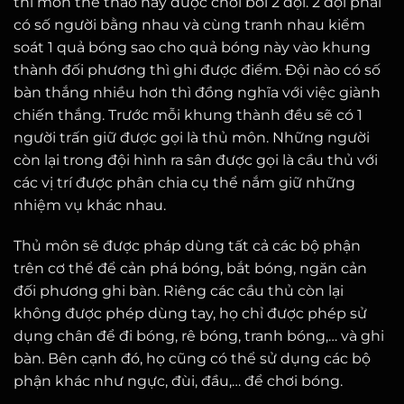
thì môn thể thao này được chơi bởi 2 đội. 2 đội phải
có số người bằng nhau và cùng tranh nhau kiểm
soát 1 quả bóng sao cho quả bóng này vào khung
thành đối phương thì ghi được điểm. Đội nào có số
bàn thắng nhiều hơn thì đồng nghĩa với việc giành
chiến thắng. Trước mỗi khung thành đều sẽ có 1
người trấn giữ được gọi là thủ môn. Những người
còn lại trong đội hình ra sân được gọi là cầu thủ với
các vị trí được phân chia cụ thể nắm giữ những
nhiệm vụ khác nhau.
Thủ môn sẽ được pháp dùng tất cả các bộ phận
trên cơ thể để cản phá bóng, bắt bóng, ngăn cản
đối phương ghi bàn. Riêng các cầu thủ còn lại
không được phép dùng tay, họ chỉ được phép sử
dụng chân để đi bóng, rê bóng, tranh bóng,… và ghi
bàn. Bên cạnh đó, họ cũng có thể sử dụng các bộ
phận khác như ngực, đùi, đầu,… để chơi bóng.